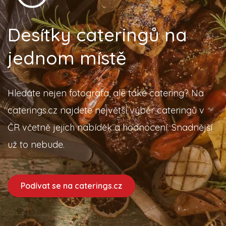
Desítky cateringů na
jednom místě
Hledáte nejen fotografa, ale také catering? Na
caterings.cz najdete největší výběr cateringů v
ČR včetně jejich nabídek a hodnocení. Snadnější
už to nebude.
Podívat se na caterings.cz