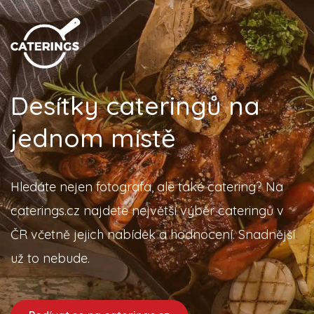
Desítky cateringů na
jednom místě
Hledáte nejen fotografa, ale také catering? Na
caterings.cz najdete největší výběr cateringů v
ČR včetně jejich nabídek a hodnocení. Snadnější
už to nebude.