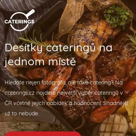
Desítky cateringů na
jednom místě
Hledáte nejen fotografa, ale také catering? Na
caterings.cz najdete největší výběr cateringů v
ČR včetně jejich nabídek a hodnocení. Snadnější
už to nebude.