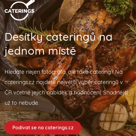
Desítky cateringů na
jednom místě
Hledáte nejen fotografa, ale také catering? Na
caterings.cz najdete největší výběr cateringů v
ČR včetně jejich nabídek a hodnocení. Snadnější
už to nebude.
Podívat se na caterings.cz