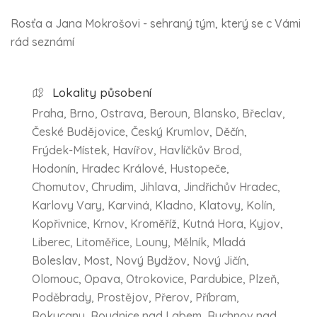
Rosťa a Jana Mokrošovi - sehraný tým, který se c Vámi
rád seznámí
Lokality působení
Praha, Brno, Ostrava, Beroun, Blansko, Břeclav,
České Budějovice, Český Krumlov, Děčín,
Frýdek-Místek, Havířov, Havlíčkův Brod,
Hodonín, Hradec Králové, Hustopeče,
Chomutov, Chrudim, Jihlava, Jindřichův Hradec,
Karlovy Vary, Karviná, Kladno, Klatovy, Kolín,
Kopřivnice, Krnov, Kroměříž, Kutná Hora, Kyjov,
Liberec, Litoměřice, Louny, Mělník, Mladá
Boleslav, Most, Nový Bydžov, Nový Jičín,
Olomouc, Opava, Otrokovice, Pardubice, Plzeň,
Poděbrady, Prostějov, Přerov, Příbram,
Rokycany, Roudnice nad Labem, Rychnov nad