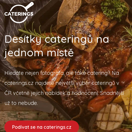
Desítky cateringů na
jednom místě
Hledáte nejen fotografa, ale také catering? Na
caterings.cz najdete největší výběr cateringů v
ČR včetně jejich nabídek a hodnocení. Snadnější
už to nebude.
Podívat se na caterings.cz