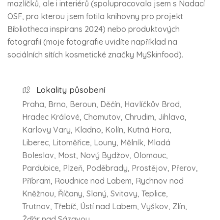
mazlíčků, ale i interiérů (spolupracovala jsem s Nadací
OSF, pro kterou jsem fotila knihovny pro projekt
Bibliotheca inspirans 2024) nebo produktových
fotografií (moje fotografie uvidíte například na
sociálních sítích kosmetické značky MySkinfood).
Lokality působení
Praha, Brno, Beroun, Děčín, Havlíčkův Brod,
Hradec Králové, Chomutov, Chrudim, Jihlava,
Karlovy Vary, Kladno, Kolín, Kutná Hora,
Liberec, Litoměřice, Louny, Mělník, Mladá
Boleslav, Most, Nový Bydžov, Olomouc,
Pardubice, Plzeň, Poděbrady, Prostějov, Přerov,
Příbram, Roudnice nad Labem, Rychnov nad
Kněžnou, Říčany, Slaný, Svitavy, Teplice,
Trutnov, Třebíč, Ústí nad Labem, Vyškov, Zlín,
Žďár nad Sázavou