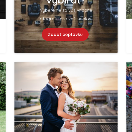
Vybereme za vás vhodné
fotografy pro vaší událost.
Zadat poptávku