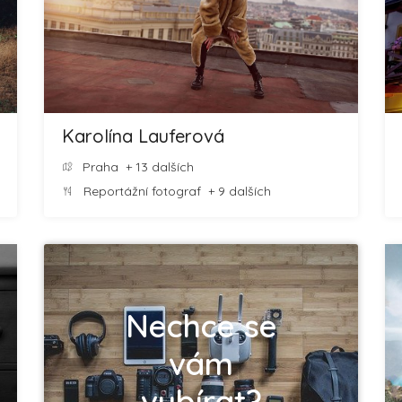
Karolína Lauferová
Praha
+ 13 dalších
Reportážní fotograf
+ 9 dalších
Nechce se
vám
vybírat?