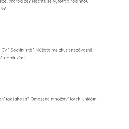
iče, prarodiče? Nechte se vyfotit a rodinnou
ké...
 CV? Sociílní sítě? Můžete mě zkusit nezávazně
ně domluvíme.
ní tak jako já? Omezené množství fotek, unikátní