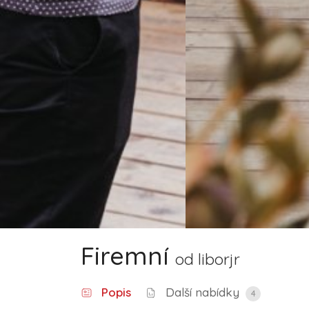
Firemní
od
liborjr
Popis
Další nabídky
4