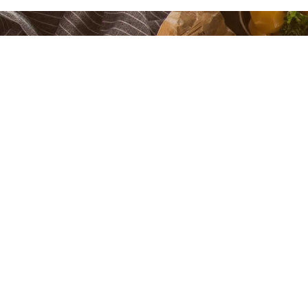
Desítky cateringů
místě
Hledáte nejen fotografa, ale také cater
najdete největší výběr cateringů v ČR v
hodnocení. Snadnější už to nebude.