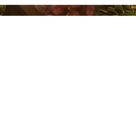
 na jednom
ing? Na caterings.cz
četně jejich nabídek a