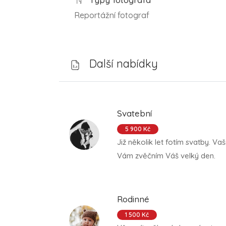
Reportážní fotograf
Další nabídky
Svatební
5 900 Kč
Již několik let fotím svatby. Va
Vám zvěčním Váš velký den.
Rodinné
1 500 Kč