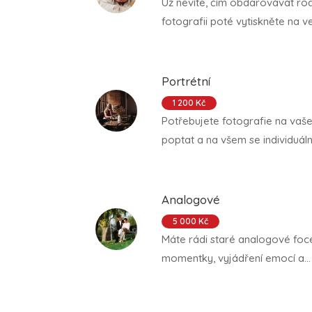
Už nevíte, čím obdarovávat rod
fotografii poté vytiskněte na vel
Portrétní
1 200 Kč
Potřebujete fotografie na vaše
poptat a na všem se individuál
Analogové
5 000 Kč
Máte rádi staré analogové foce
momentky, vyjádření emocí a...