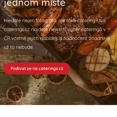
jednom místě
Hledáte nejen fotografa, ale také catering? Na
caterings.cz najdete největší výběr cateringů v
ČR včetně jejich nabídek a hodnocení. Snadnější
už to nebude.
Podívat se na caterings.cz