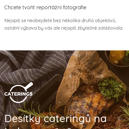
Chcete tvořit reportážní fotografie
Nejspíš se neobejdete bez několika druhů objektivů,
ostatní výbava by vás ale nejspíš zbytečně zatěžovala.
Desítky cateringů na