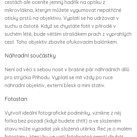
cestách ale oceníte jemný hadřík na optiku z
mikrovlákna, kterým můžete vygumovat nepatřičné
otisky prstů na objektivu. Vyplatí se ho udržovat v
suchu a čistotě. Když se chystáte fotit v přírodě v
suchém létě, bude větším strašákem prach z vyprahlých
cest. Toho objektiv zbavíte ofukovacím balónkem.
Náhradní součástky
Není od věci s sebou nosit v brašně pár náhradních dílů
pro strýčka Příhodu. Vyplatí se mít vždy po ruce
náhradní objektiv, externí blesk a mini stativ.
Fotostan
Vytvoří ideální fotografické podmínky, vznikne z něj
fotka bez pozadí (když budete chtít) a ve složeném
stavu může vypadat jak složená utěrka. Řeč je o malém
fotostanu, který by ve vaší fotobrašně neměl chybět.