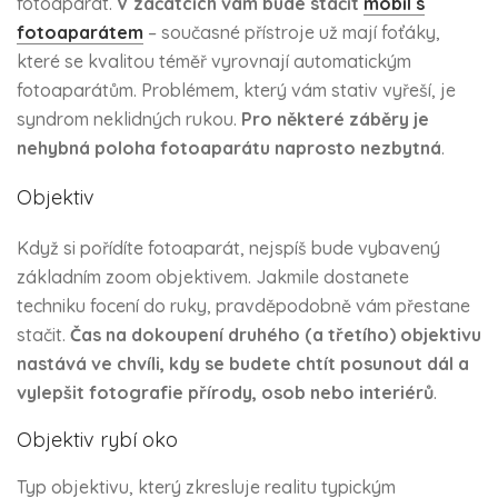
fotoaparát.
V začátcích vám bude stačit
mobil s
fotoaparátem
– současné přístroje už mají foťáky,
které se kvalitou téměř vyrovnají automatickým
fotoaparátům. Problémem, který vám stativ vyřeší, je
syndrom neklidných rukou.
Pro některé záběry je
nehybná poloha fotoaparátu naprosto nezbytná
.
Objektiv
Když si pořídíte fotoaparát, nejspíš bude vybavený
základním zoom objektivem. Jakmile dostanete
techniku focení do ruky, pravděpodobně vám přestane
stačit.
Čas na dokoupení druhého (a třetího) objektivu
nastává ve chvíli, kdy se budete chtít posunout dál a
vylepšit fotografie přírody, osob nebo interiérů
.
Objektiv rybí oko
Typ objektivu, který zkresluje realitu typickým