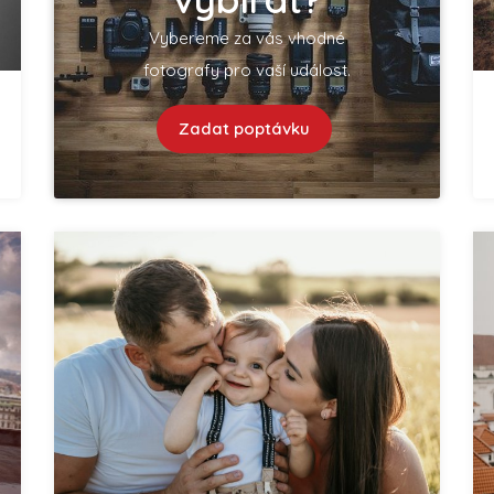
Vybereme za vás vhodné
fotografy pro vaší událost.
Zadat poptávku