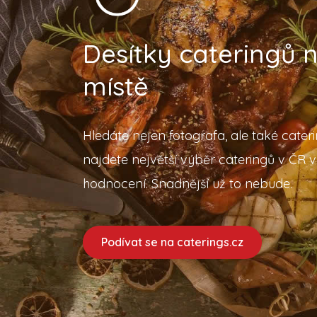
Desítky cateringů
místě
Hledáte nejen fotografa, ale také cater
najdete největší výběr cateringů v ČR v
hodnocení. Snadnější už to nebude.
Podívat se na caterings.cz