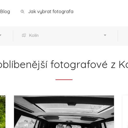
Blog
Jak vybrat fotografa
Kolín
blíbenější fotografové z K