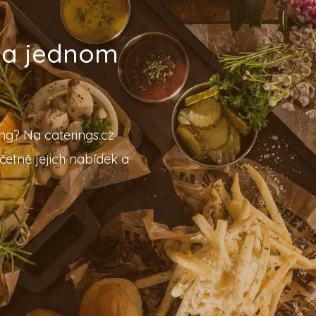
 na jednom
ing? Na caterings.cz
četně jejich nabídek a