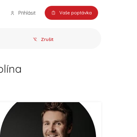
Přihlásit
Vaše poptávka
Zrušit
olína