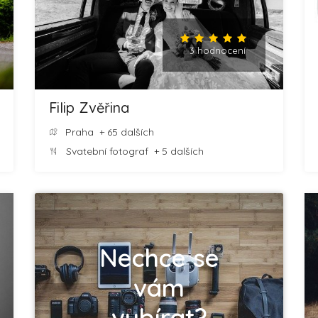
3 hodnocení
Filip Zvěřina
Praha
+ 65 dalších
Svatební fotograf
+ 5 dalších
Nechce se
vám
vybírat?