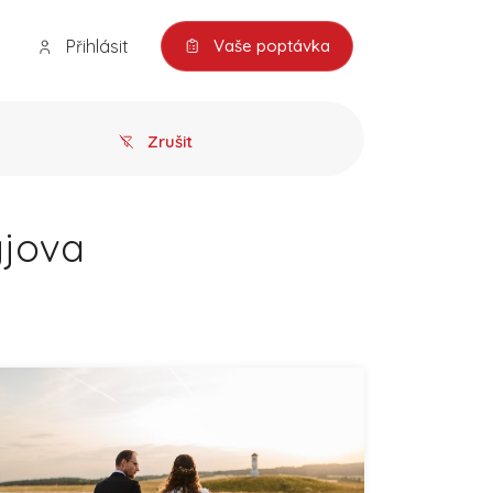
Přihlásit
Vaše poptávka
Zrušit
yjova