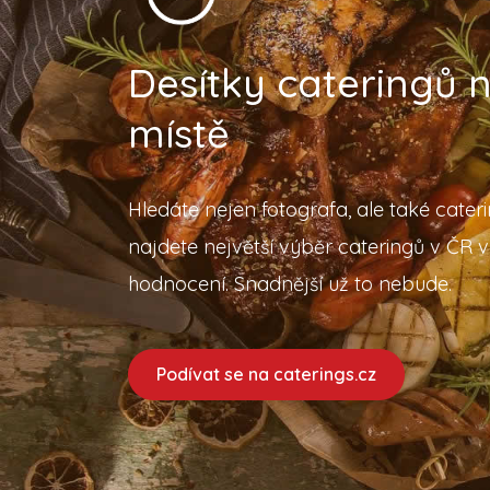
Desítky cateringů
místě
Hledáte nejen fotografa, ale také cater
najdete největší výběr cateringů v ČR v
hodnocení. Snadnější už to nebude.
Podívat se na caterings.cz