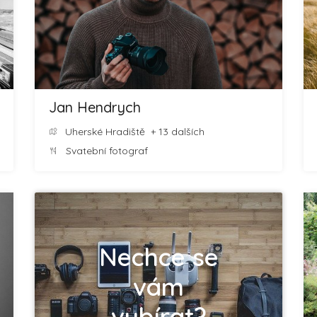
Jan Hendrych
Uherské Hradiště
+ 13 dalších
Svatební fotograf
Nechce se
vám
vybírat?