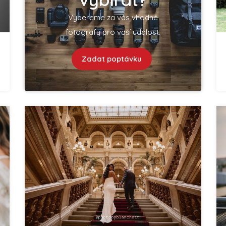
Vybereme za vás vhodné
fotografy pro vaší událost.
Zadat poptávku