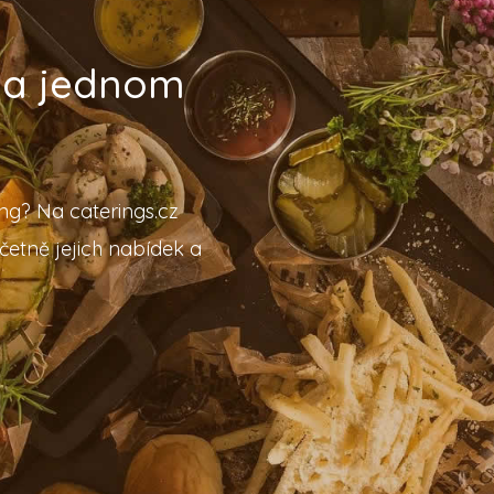
 na jednom
ing? Na caterings.cz
četně jejich nabídek a