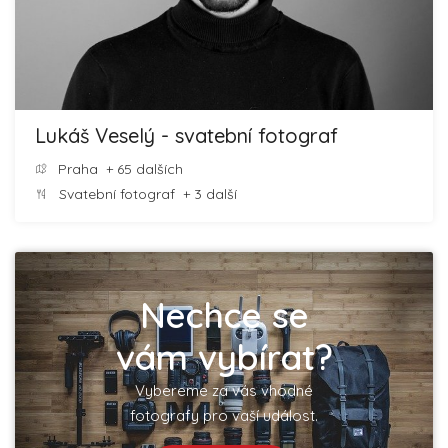
Lukáš Veselý - svatební fotograf
Praha
+ 65 dalších
Svatební fotograf
+ 3 další
Nechce se
vám vybírat?
Vybereme za vás vhodné
fotografy pro vaší událost.