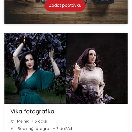
Zadat poptávku
Vika fotografka
Mělník
+ 3 další
Rodinný fotograf
+ 7 dalších