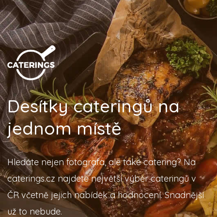
Desítky cateringů na
jednom místě
Hledáte nejen fotografa, ale také catering? Na
caterings.cz najdete největší výběr cateringů v
ČR včetně jejich nabídek a hodnocení. Snadnější
už to nebude.