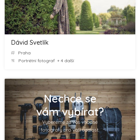
Dávid Svetlík
Praha
Portrétní fotograf
+ 4 další
Nechce se
vám vybírat?
Vybereme za vás vhodné
fotografy pro vaší událost.