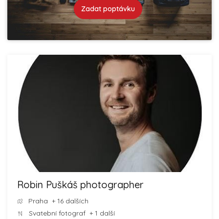
Zadat poptávku
Robin Puškáš photographer
Praha
+ 16 dalších
Svatební fotograf
+ 1 další