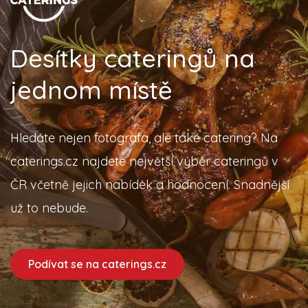
Desítky cateringů na
jednom místě
Hledáte nejen fotografa, ale také catering? Na
caterings.cz najdete největší výběr cateringů v
ČR včetně jejich nabídek a hodnocení. Snadnější
už to nebude.
Podívat se na caterings.cz