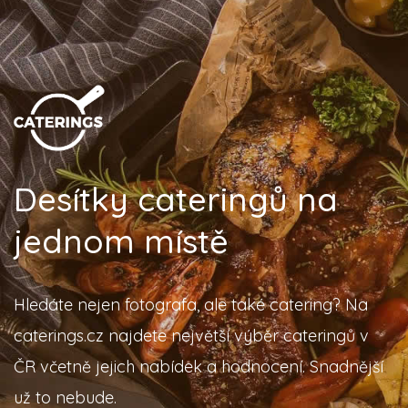
Desítky cateringů na
jednom místě
Hledáte nejen fotografa, ale také catering? Na
caterings.cz najdete největší výběr cateringů v
ČR včetně jejich nabídek a hodnocení. Snadnější
už to nebude.