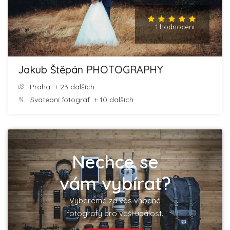
1 hodnocení
Jakub Štěpán PHOTOGRAPHY
Praha
+ 23 dalších
Svatební fotograf
+ 10 dalších
Nechce se
vám vybírat?
Vybereme za vás vhodné
fotografy pro vaší událost.