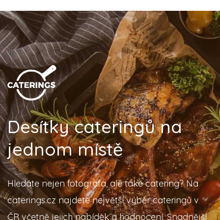
Desítky cateringů na
jednom místě
Hledáte nejen fotografa, ale také catering? Na
caterings.cz najdete největší výběr cateringů v
ČR včetně jejich nabídek a hodnocení. Snadnější