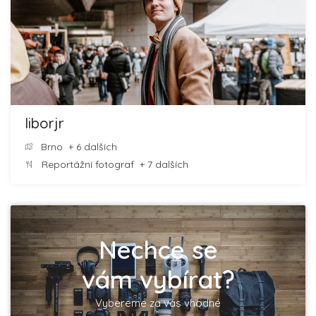
liborjr
Brno
+ 6 dalších
Reportážní fotograf
+ 7 dalších
Nechce se
vám vybírat?
Vybereme za vás vhodné