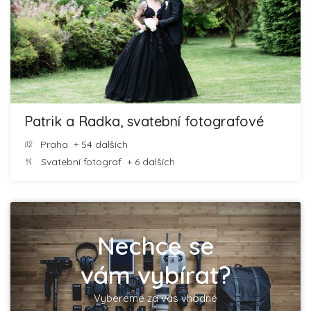
Patrik a Radka, svatební fotografové
Praha
+ 54 dalších
Svatební fotograf
+ 6 dalších
Nechce se
vám vybírat?
Vybereme za vás vhodné