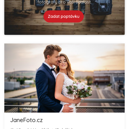
fotografy pro vaší událost.
Zadat poptávku
JaneFoto.cz