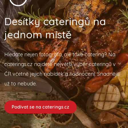
Desítky cateringů na
jednom místě
Hledáte nejen fotografa, ale také catering? Na
caterings.cz najdete největší výběr cateringů v
ČR včetně jejich nabídek a hodnocení. Snadnější
už to nebude.
Podívat se na caterings.cz