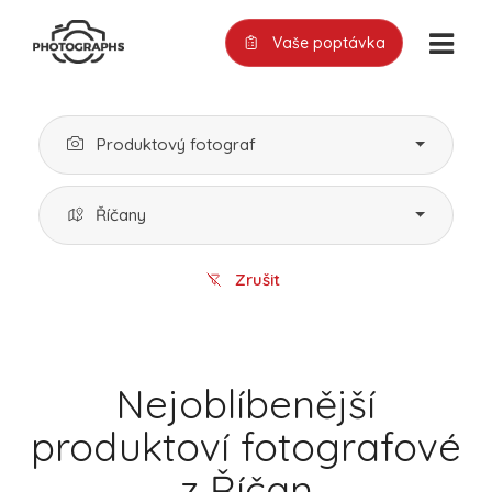
Vaše poptávka
Produktový fotograf
Říčany
Zrušit
Nejoblíbenější
produktoví fotografové
z Říčan