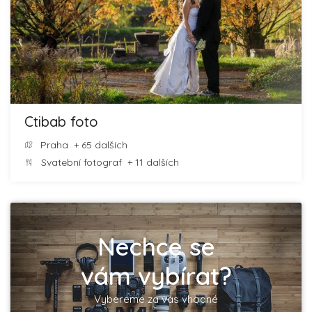
Ctibab foto
Praha
+ 65 dalších
Svatební fotograf
+ 11 dalších
Nechce se
vám vybírat?
Vybereme za vás vhodné