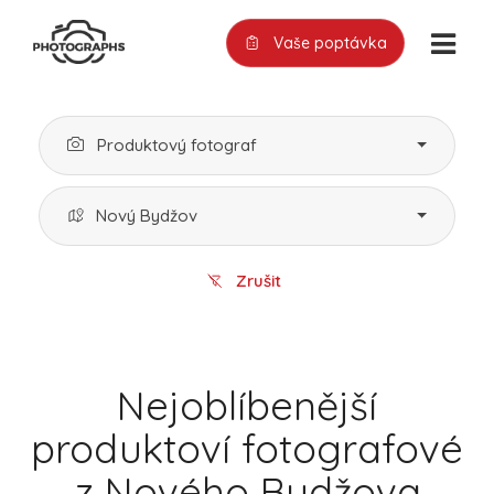
Vaše poptávka
Produktový fotograf
Nový Bydžov
Zrušit
Nejoblíbenější
produktoví fotografové
z Nového Bydžova