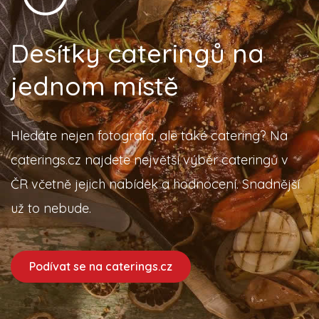
Desítky cateringů na
jednom místě
Hledáte nejen fotografa, ale také catering? Na
caterings.cz najdete největší výběr cateringů v
ČR včetně jejich nabídek a hodnocení. Snadnější
už to nebude.
Podívat se na caterings.cz