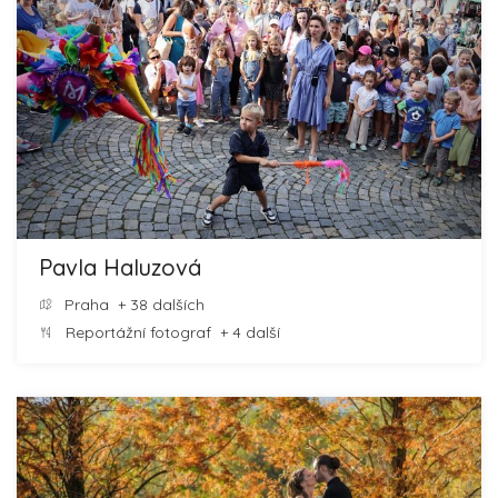
Pavla Haluzová
Praha
+ 38 dalších
Reportážní fotograf
+ 4 další