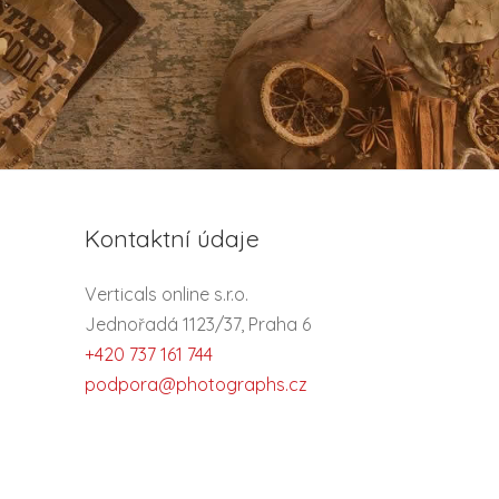
Kontaktní údaje
Verticals online s.r.o.
Jednořadá 1123/37, Praha 6
+420 737 161 744
podpora@photographs.cz