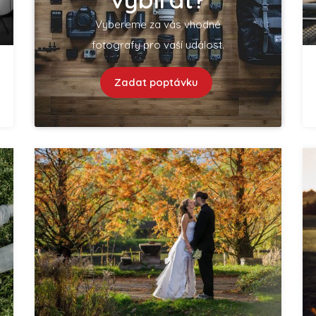
Vybereme za vás vhodné
fotografy pro vaší událost.
Zadat poptávku