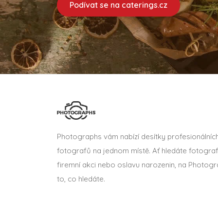
Podívat se na caterings.cz
Photographs vám nabízí desítky profesionálníc
fotografů na jednom místě. Ať hledáte fotograf
firemní akci nebo oslavu narozenin, na Photogr
to, co hledáte.