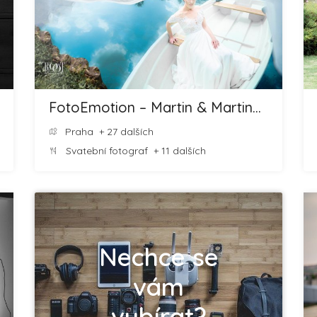
FotoEmotion – Martin & Martina ROOT
Praha
+ 27 dalších
Svatební fotograf
+ 11 dalších
Nechce se
vám
vybírat?