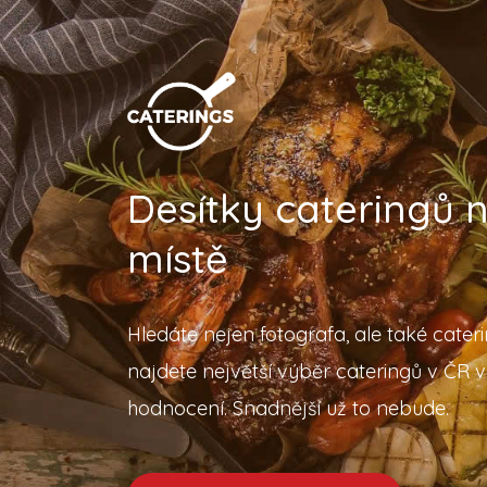
Desítky cateringů
místě
Hledáte nejen fotografa, ale také cater
najdete největší výběr cateringů v ČR v
hodnocení. Snadnější už to nebude.