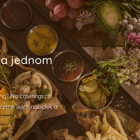
 na jednom
ing? Na caterings.cz
četně jejich nabídek a