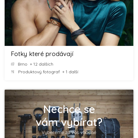
Fotky které prodávají
Brno
+ 12 dalších
Produktový fotograf
+ 1 další
Nechce se
vám vybírat?
Vybereme za vás vhodné