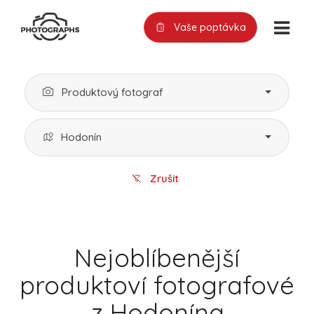
Vaše poptávka
Produktový fotograf
Hodonín
Zrušit
Nejoblíbenější
produktoví fotografové
z Hodonína