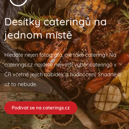
Desítky cateringů na
jednom místě
Hledáte nejen fotografa, ale také catering? Na
caterings.cz najdete největší výběr cateringů v
ČR včetně jejich nabídek a hodnocení. Snadnější
už to nebude.
Podívat se na caterings.cz