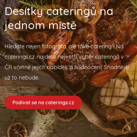
Desítky cateringů na
jednom místě
Hledáte nejen fotografa, ale také catering? Na
caterings.cz najdete největší výběr cateringů v
ČR včetně jejich nabídek a hodnocení. Snadnější
už to nebude.
Podívat se na caterings.cz