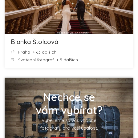
Blanka Štolcová
Praha
+ 63 dalších
Svatební fotograf
+ 5 dalších
Nechce se
vám vybírat?
Vybereme za vás vhodné
fotografy pro vaší událost.