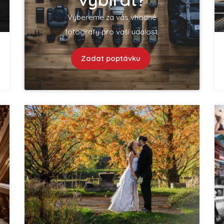
Vybereme za vás vhodné
fotografy pro vaší událost.
Zadat poptávku