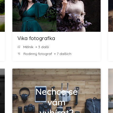
Vika fotografka
Mělník
+ 3 další
Rodinný fotograf
+ 7 dalších
Nechce se
vám
vybírat?