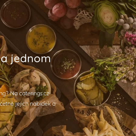
 na jednom
ing? Na caterings.cz
četně jejich nabídek a