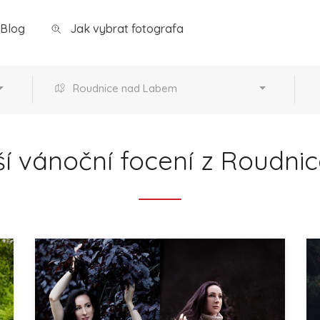
Blog
Jak vybrat fotografa
Roudnice nad Labem
ší vánoční focení z Roudn