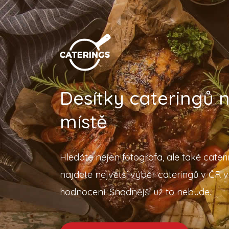
Desítky cateringů
místě
Hledáte nejen fotografa, ale také cater
najdete největší výběr cateringů v ČR v
hodnocení. Snadnější už to nebude.