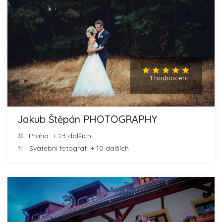
1 hodnocení
Jakub Štěpán PHOTOGRAPHY
Praha
+ 23 dalších
Svatební fotograf
+ 10 dalších