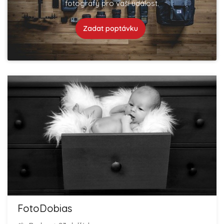
fotografy pro vaší událost.
Zadat poptávku
FotoDobias