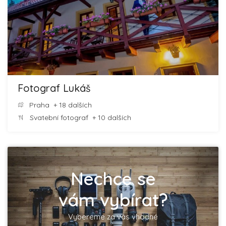
Fotograf Lukáš
Praha
+ 18 dalších
Svatební fotograf
+ 10 dalších
Nechce se
vám vybírat?
Vybereme za vás vhodné