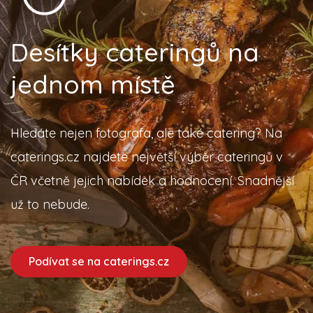
Desítky cateringů na
jednom místě
Hledáte nejen fotografa, ale také catering? Na
caterings.cz najdete největší výběr cateringů v
ČR včetně jejich nabídek a hodnocení. Snadnější
už to nebude.
Podívat se na caterings.cz