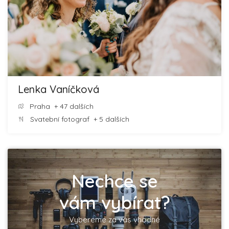
Lenka Vaníčková
Praha
+ 47 dalších
Svatební fotograf
+ 5 dalších
Nechce se
vám vybírat?
Vybereme za vás vhodné