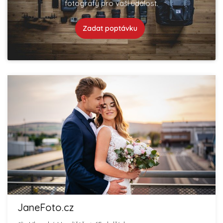
fotografy pro vaší událost.
Zadat poptávku
JaneFoto.cz