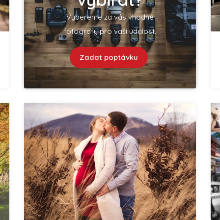
Vybereme za vás vhodné
fotografy pro vaší událost.
Zadat poptávku