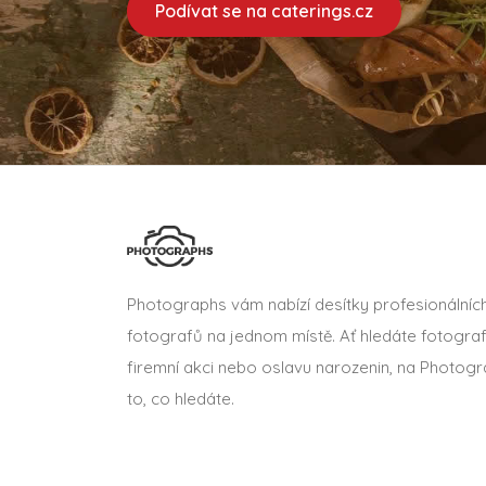
Podívat se na caterings.cz
Photographs vám nabízí desítky profesionálníc
fotografů na jednom místě. Ať hledáte fotograf
firemní akci nebo oslavu narozenin, na Photogr
to, co hledáte.