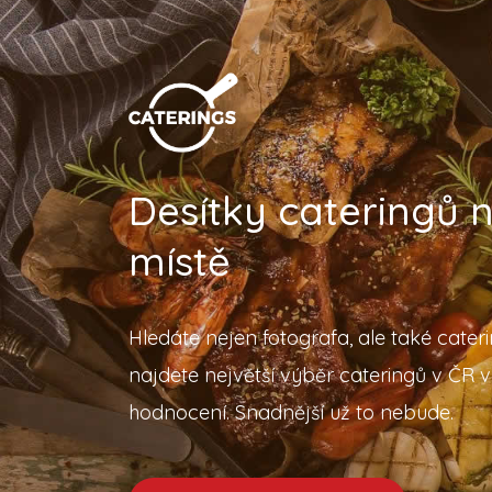
Desítky cateringů
místě
Hledáte nejen fotografa, ale také cater
najdete největší výběr cateringů v ČR v
hodnocení. Snadnější už to nebude.