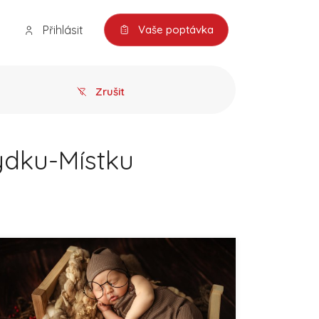
Přihlásit
Vaše poptávka
Zrušit
rýdku-Místku