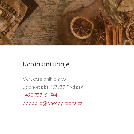
Kontaktní údaje
Verticals online s.r.o.
Jednořadá 1123/37, Praha 6
+420 737 161 744
podpora@photographs.cz