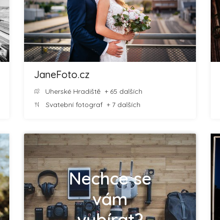
JaneFoto.cz
Uherské Hradiště
+ 65 dalších
Svatební fotograf
+ 7 dalších
Nechce se
vám
vybírat?