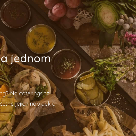
 na jednom
ing? Na caterings.cz
četně jejich nabídek a