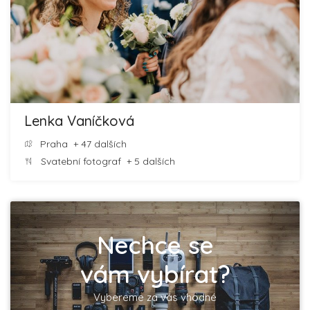
Lenka Vaníčková
Praha
+ 47 dalších
Svatební fotograf
+ 5 dalších
Nechce se
vám vybírat?
Vybereme za vás vhodné