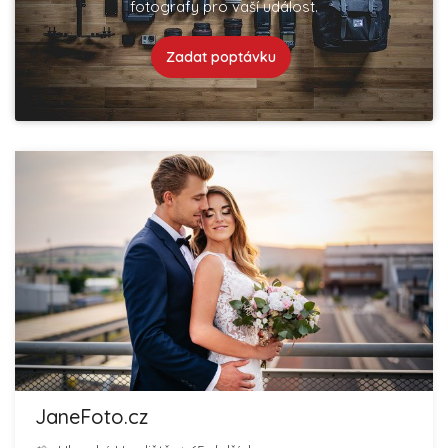
fotografy pro vaší událost.
Zadat poptávku
JaneFoto.cz