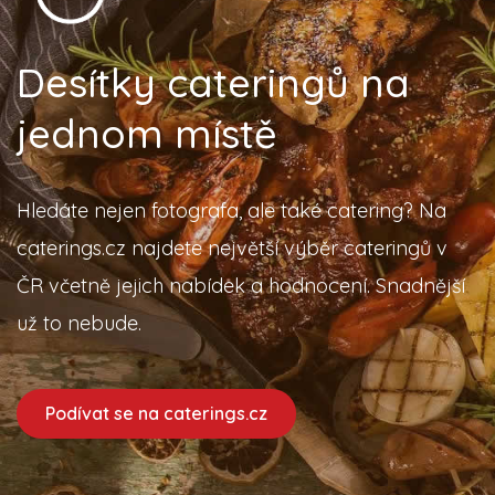
Desítky cateringů na
jednom místě
Hledáte nejen fotografa, ale také catering? Na
caterings.cz najdete největší výběr cateringů v
ČR včetně jejich nabídek a hodnocení. Snadnější
už to nebude.
Podívat se na caterings.cz