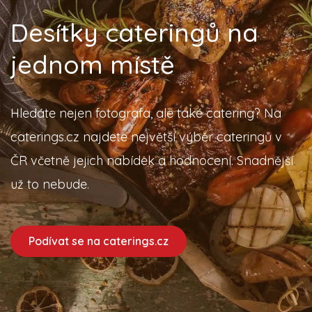
Desítky cateringů na
jednom místě
Hledáte nejen fotografa, ale také catering? Na
caterings.cz najdete největší výběr cateringů v
ČR včetně jejich nabídek a hodnocení. Snadnější
už to nebude.
Podívat se na caterings.cz