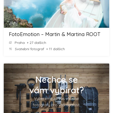
FotoEmotion – Martin & Martina ROOT
Praha
+ 27 dalších
Svatební fotograf
+ 11 dalších
Nechce se
vám vybírat?
Vybereme za vás vhodné
fotografy pro vaší událost.