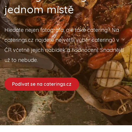
jednom místě
Hledáte nejen fotografa, ale také catering? Na
caterings.cz najdete největší výběr cateringů v
ČR včetně jejich nabídek a hodnocení. Snadnější
už to nebude.
Podívat se na caterings.cz