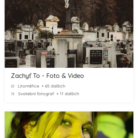
Zachyť To - Foto & Video
Litoměřice
+ 65 dalších
Svatební fotograf
+ 11 dalších