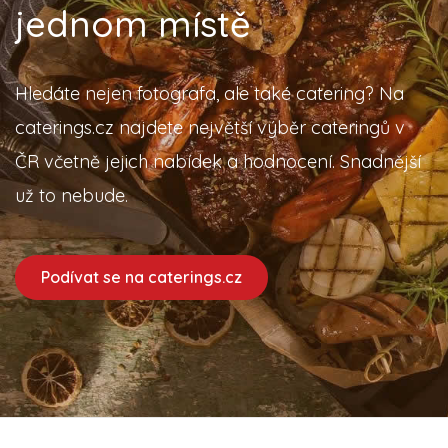
Desítky cateringů na
jednom místě
Hledáte nejen fotografa, ale také catering? Na
caterings.cz najdete největší výběr cateringů v
ČR včetně jejich nabídek a hodnocení. Snadnější
už to nebude.
Podívat se na caterings.cz