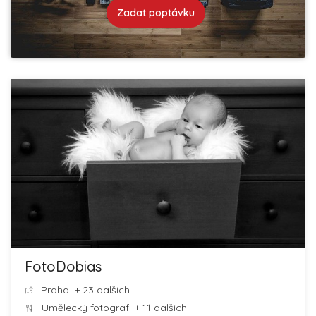
Zadat poptávku
FotoDobias
Praha
+ 23 dalších
Umělecký fotograf
+ 11 dalších