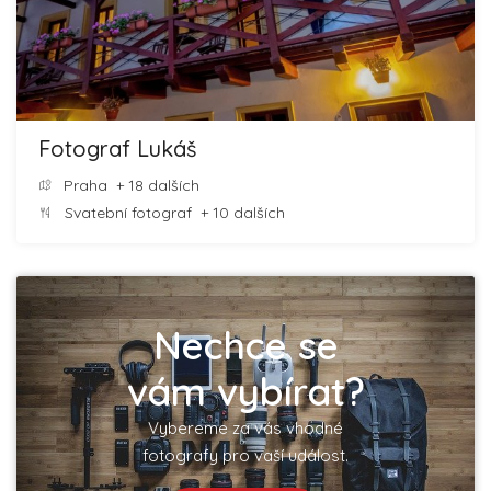
Fotograf Lukáš
Praha
+ 18 dalších
Svatební fotograf
+ 10 dalších
Nechce se
vám vybírat?
Vybereme za vás vhodné
fotografy pro vaší událost.