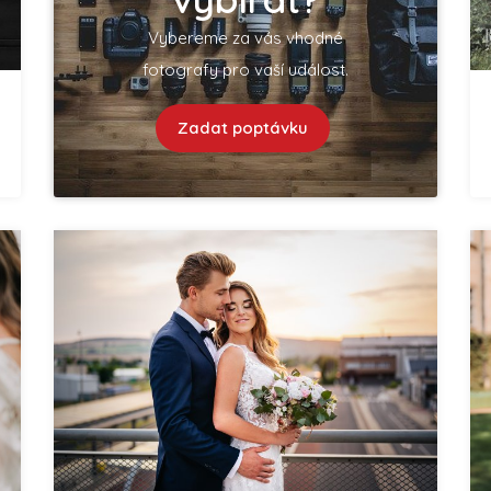
Vybereme za vás vhodné
fotografy pro vaší událost.
Zadat poptávku