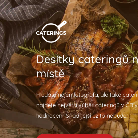
Desítky cateringů
místě
Hledáte nejen fotografa, ale také cater
najdete největší výběr cateringů v ČR v
hodnocení. Snadnější už to nebude.