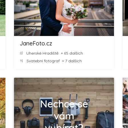
JaneFoto.cz
Uherské Hradiště
+ 65 dalších
Svatební fotograf
+ 7 dalších
Nechce se
vám
vybírat?