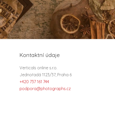
Kontaktní údaje
Verticals online s.r.o.
Jednořadá 1123/37, Praha 6
+420 737 161 744
podpora@photographs.cz