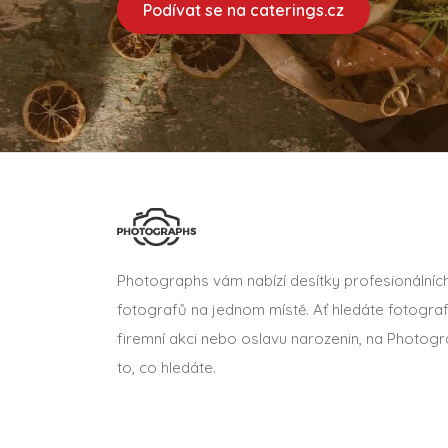
Podívat se na caterings.cz
Photographs vám nabízí desítky profesionálníc
fotografů na jednom místě. Ať hledáte fotograf
firemní akci nebo oslavu narozenin, na Photogr
to, co hledáte.