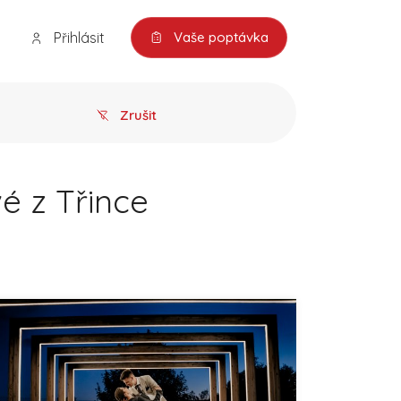
Přihlásit
Vaše poptávka
Zrušit
é z Třince