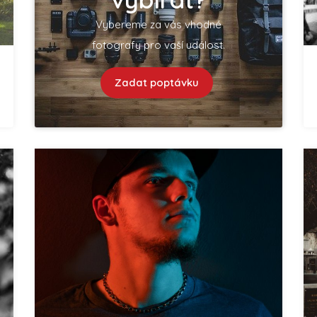
Vybereme za vás vhodné
fotografy pro vaší událost.
Zadat poptávku