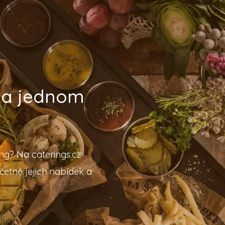
 na jednom
ing? Na caterings.cz
četně jejich nabídek a