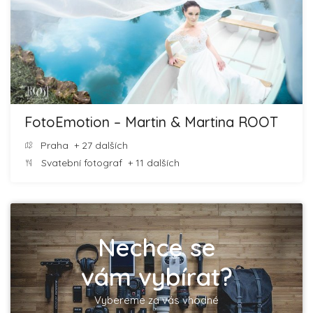
FotoEmotion – Martin & Martina ROOT
Praha
+ 27 dalších
Svatební fotograf
+ 11 dalších
Nechce se
vám vybírat?
Vybereme za vás vhodné