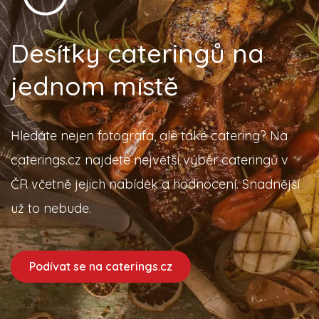
Desítky cateringů na
jednom místě
Hledáte nejen fotografa, ale také catering? Na
caterings.cz najdete největší výběr cateringů v
ČR včetně jejich nabídek a hodnocení. Snadnější
už to nebude.
Podívat se na caterings.cz