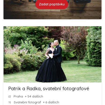
Zadat poptávku
Patrik a Radka, svatební fotografové
Praha
+ 54 dalších
Svatební fotograf
+ 6 dalších