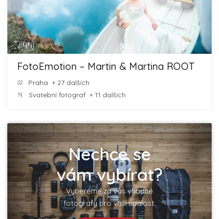
FotoEmotion – Martin & Martina ROOT
Praha
+ 27 dalších
Svatební fotograf
+ 11 dalších
Nechce se
vám vybírat?
Vybereme za vás vhodné
fotografy pro vaší událost.