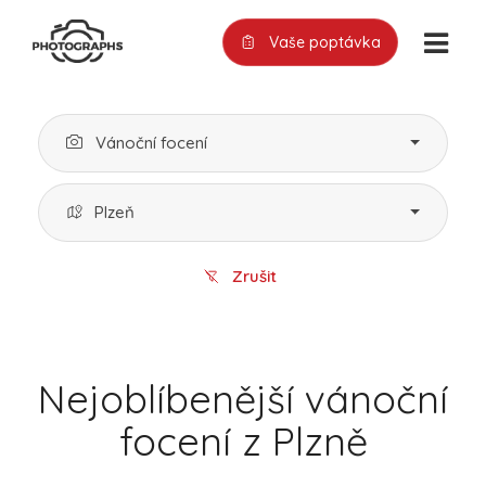
Vaše poptávka
Vánoční focení
Plzeň
Zrušit
Nejoblíbenější vánoční
focení z Plzně