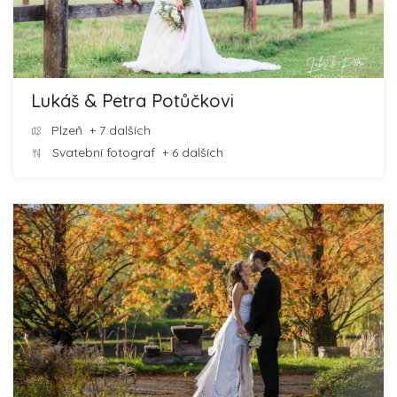
Lukáš & Petra Potůčkovi
Plzeň
+ 7 dalších
Svatební fotograf
+ 6 dalších