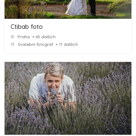
Ctibab foto
Praha
+ 65 dalších
Svatební fotograf
+ 11 dalších