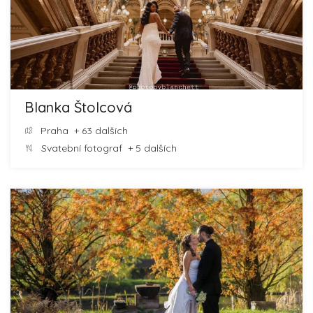
Blanka Štolcová
Praha
+ 63 dalších
Svatební fotograf
+ 5 dalších