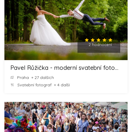
2 hodnocení
Pavel Růžička - moderní svatební fotografie
Praha
+ 27 dalších
Svatební fotograf
+ 4 další