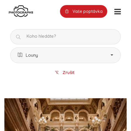
Vaše poptávka
Louny
Zrušit