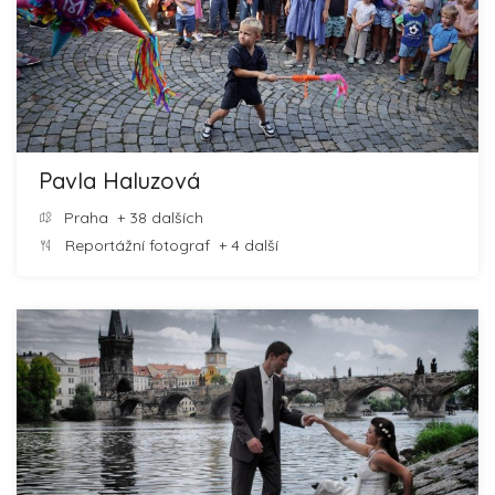
Pavla Haluzová
Praha
+ 38 dalších
Reportážní fotograf
+ 4 další