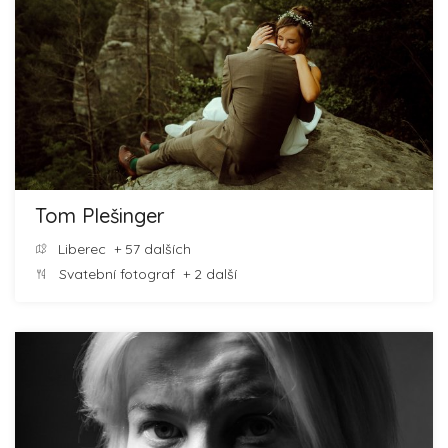
Tom Plešinger
Liberec
+ 57 dalších
Svatební fotograf
+ 2 další