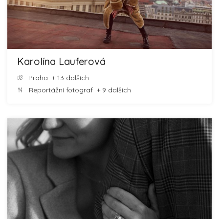
Karolína Lauferová
Praha
+ 13 dalších
Reportážní fotograf
+ 9 dalších