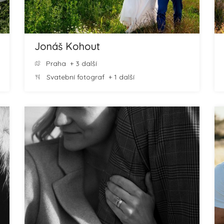
Jonáš Kohout
Praha
+ 3 další
Svatební fotograf
+ 1 další