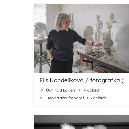
Elis Kondelíková / fotografka (nejen) svateb
Ústí nad Labem
+ 14 dalších
Reportážní fotograf
+ 5 dalších