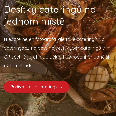
Desítky cateringů na
jednom místě
Hledáte nejen fotografa, ale také catering? Na
caterings.cz najdete největší výběr cateringů v
ČR včetně jejich nabídek a hodnocení. Snadnější
už to nebude.
Podívat se na caterings.cz