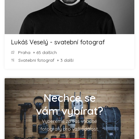
Lukáš Veselý - svatební fotograf
Praha
+ 65 dalších
Svatební fotograf
+ 3 další
Nechce se
vám vybírat?
Vybereme za vás vhodné
fotografy pro vaší událost.