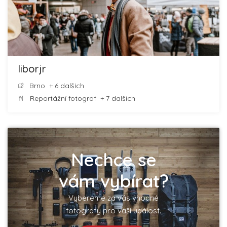
liborjr
Brno
+ 6 dalších
Reportážní fotograf
+ 7 dalších
Nechce se
vám vybírat?
Vybereme za vás vhodné
fotografy pro vaší událost.