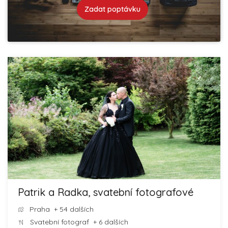
Zadat poptávku
Patrik a Radka, svatební fotografové
Praha
+ 54 dalších
Svatební fotograf
+ 6 dalších