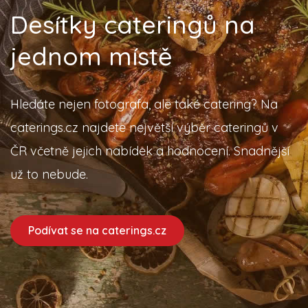
Desítky cateringů na
jednom místě
Hledáte nejen fotografa, ale také catering? Na
caterings.cz najdete největší výběr cateringů v
ČR včetně jejich nabídek a hodnocení. Snadnější
už to nebude.
Podívat se na caterings.cz