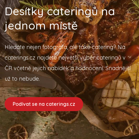
Desítky cateringů na
jednom místě
Hledáte nejen fotografa, ale také catering? Na
caterings.cz najdete největší výběr cateringů v
ČR včetně jejich nabídek a hodnocení. Snadnější
už to nebude.
Podívat se na caterings.cz