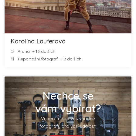
Karolína Lauferová
Praha
+ 13 dalších
Reportážní fotograf
+ 9 dalších
Nechce se
vám vybírat?
Vybereme za vás vhodné
fotografy pro vaší událost.