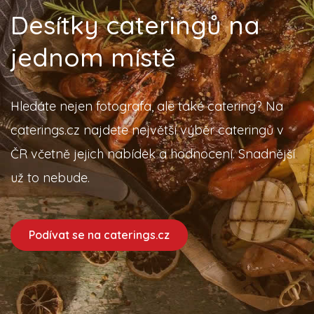
Desítky cateringů na
jednom místě
Hledáte nejen fotografa, ale také catering? Na
caterings.cz najdete největší výběr cateringů v
ČR včetně jejich nabídek a hodnocení. Snadnější
už to nebude.
Podívat se na caterings.cz