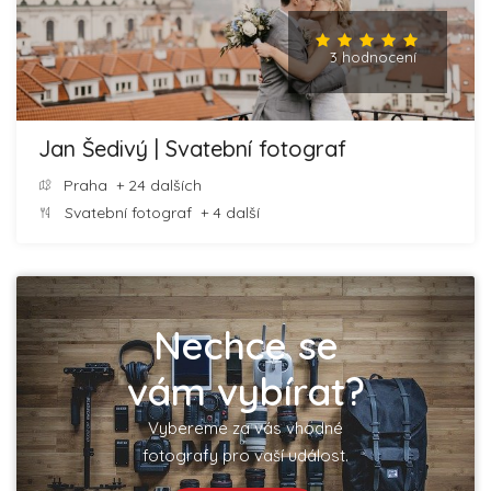
3 hodnocení
Jan Šedivý | Svatební fotograf
Praha
+ 24 dalších
Svatební fotograf
+ 4 další
Nechce se
vám vybírat?
Vybereme za vás vhodné
fotografy pro vaší událost.