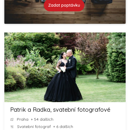
Zadat poptávku
Patrik a Radka, svatební fotografové
Praha
+ 54 dalších
Svatební fotograf
+ 6 dalších