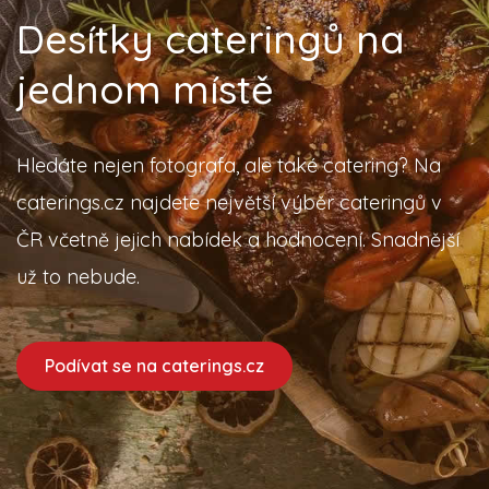
Desítky cateringů na
jednom místě
Hledáte nejen fotografa, ale také catering? Na
caterings.cz najdete největší výběr cateringů v
ČR včetně jejich nabídek a hodnocení. Snadnější
už to nebude.
Podívat se na caterings.cz