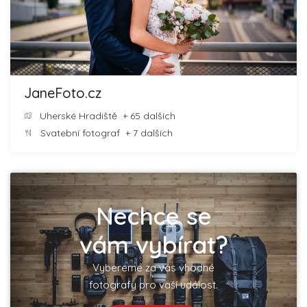
JaneFoto.cz
Uherské Hradiště
+ 65 dalších
Svatební fotograf
+ 7 dalších
Nechce se
vám vybírat?
Vybereme za vás vhodné
fotografy pro vaší událost.