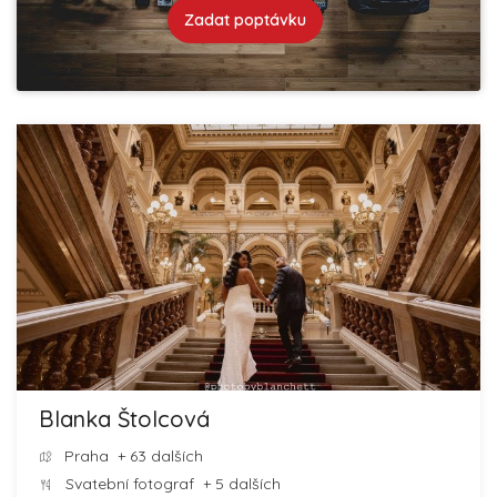
Zadat poptávku
Blanka Štolcová
Praha
+ 63 dalších
Svatební fotograf
+ 5 dalších