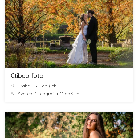
Ctibab foto
Praha
+ 65 dalších
Svatební fotograf
+ 11 dalších