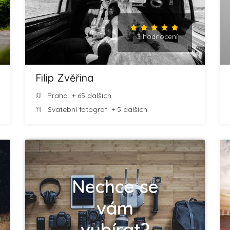
3 hodnocení
Filip Zvěřina
Praha
+ 65 dalších
Svatební fotograf
+ 5 dalších
Nechce se
vám
vybírat?