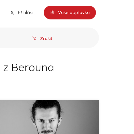
Přihlásit
Vaše poptávka
Zrušit
é z Berouna