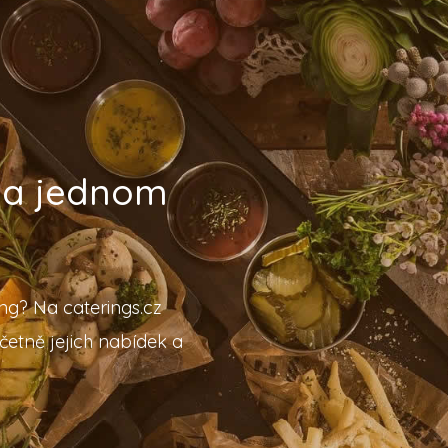
 na jednom
ing? Na caterings.cz
četně jejich nabídek a