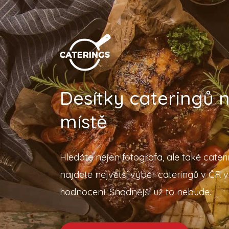
Desítky cateringů
místě
Hledáte nejen fotografa, ale také cater
najdete největší výběr cateringů v ČR v
hodnocení. Snadnější už to nebude.