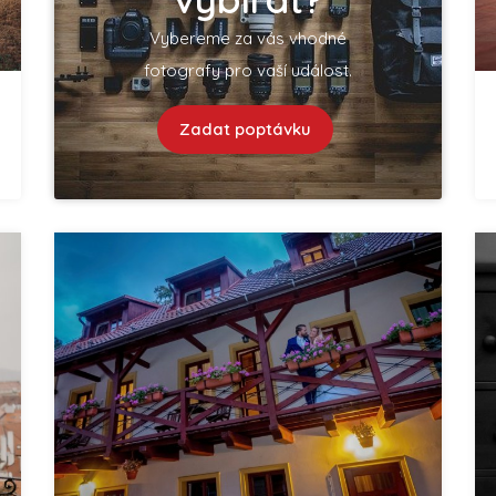
Vybereme za vás vhodné
fotografy pro vaší událost.
Zadat poptávku