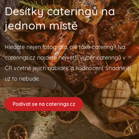
Desítky cateringů na
jednom místě
Hledáte nejen fotografa, ale také catering? Na
caterings.cz najdete největší výběr cateringů v
ČR včetně jejich nabídek a hodnocení. Snadnější
už to nebude.
Podívat se na caterings.cz