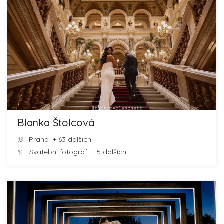
Blanka Štolcová
Praha
+ 63 dalších
Svatební fotograf
+ 5 dalších