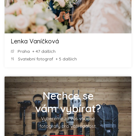
Lenka Vaníčková
Praha
+ 47 dalších
Svatební fotograf
+ 5 dalších
Nechce se
vám vybírat?
Vybereme za vás vhodné
fotografy pro vaší událost.