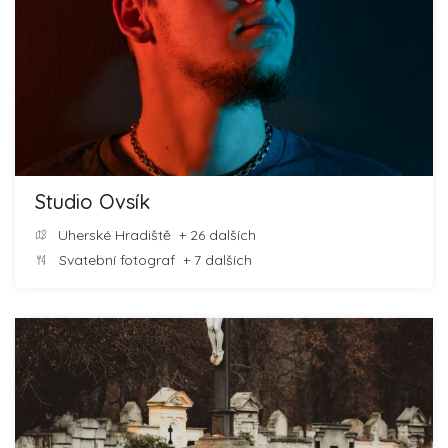
Studio Ovsík
Uherské Hradiště
+ 26 dalších
Svatební fotograf
+ 7 dalších