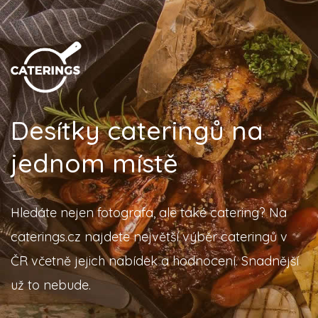
Desítky cateringů na
jednom místě
Hledáte nejen fotografa, ale také catering? Na
caterings.cz najdete největší výběr cateringů v
ČR včetně jejich nabídek a hodnocení. Snadnější
už to nebude.