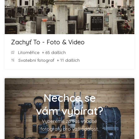
Zachyť To - Foto & Video
Litoměřice
+ 65 dalších
Svatební fotograf
+ 11 dalších
Nechce se
vám vybírat?
Vybereme za vás vhodné
fotografy pro vaší událost.