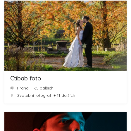
Ctibab foto
Praha
+ 65 dalších
Svatební fotograf
+ 11 dalších