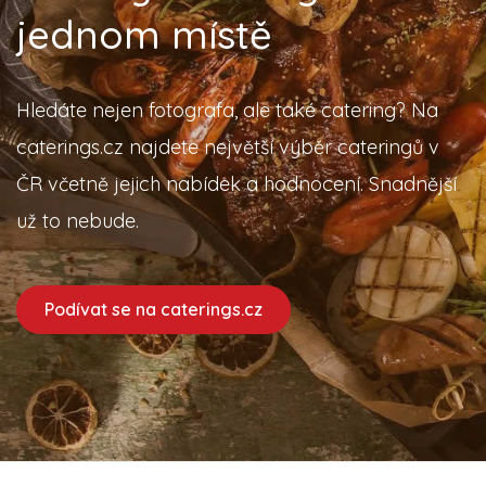
jednom místě
Hledáte nejen fotografa, ale také catering? Na
caterings.cz najdete největší výběr cateringů v
ČR včetně jejich nabídek a hodnocení. Snadnější
už to nebude.
Podívat se na caterings.cz