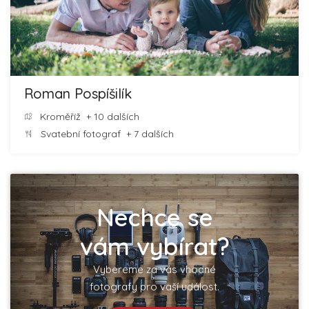
Roman Pospíšilík
Kroměříž
+ 10 dalších
Svatební fotograf
+ 7 dalších
Nechce se
vám vybírat?
Vybereme za vás vhodné
fotografy pro vaší událost.