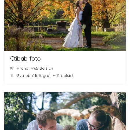
Ctibab foto
Praha
+ 65 dalších
Svatební fotograf
+ 11 dalších