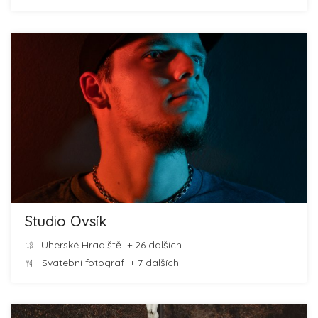
Studio Ovsík
Uherské Hradiště
+ 26 dalších
Svatební fotograf
+ 7 dalších