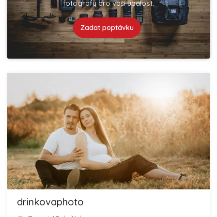
fotografy pro vaší událost.
Zadat poptávku
drinkovaphoto