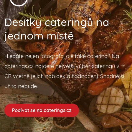
Desítky cateringů na
jednom místě
Hledáte nejen fotografa, ale také catering? Na
caterings.cz najdete největší výběr cateringů v
ČR včetně jejich nabídek a hodnocení. Snadnější
už to nebude.
Podívat se na caterings.cz