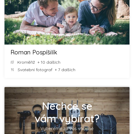
Roman Pospíšilík
Kroměříž
+ 10 dalších
Svatební fotograf
+ 7 dalších
Nechce se
vám vybírat?
Vybereme za vás vhodné