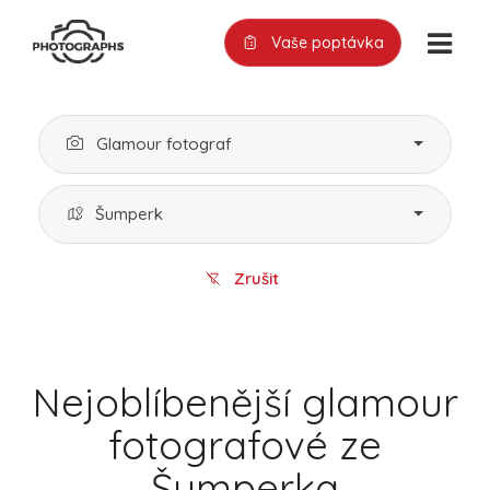
Vaše poptávka
Glamour fotograf
Šumperk
Zrušit
Nejoblíbenější glamour
fotografové ze
Šumperka