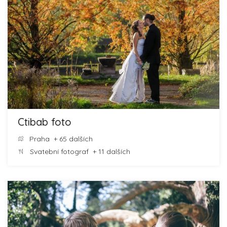
Ctibab foto
Praha
+ 65 dalších
Svatební fotograf
+ 11 dalších