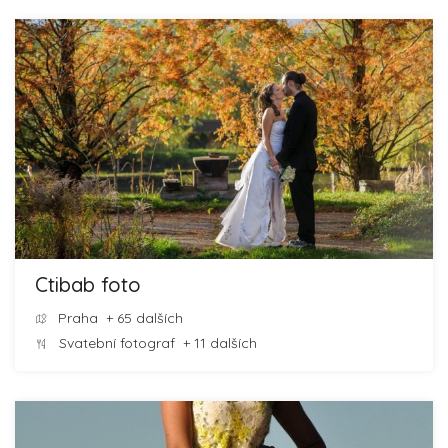
Ctibab foto
Praha
+ 65 dalších
Svatební fotograf
+ 11 dalších