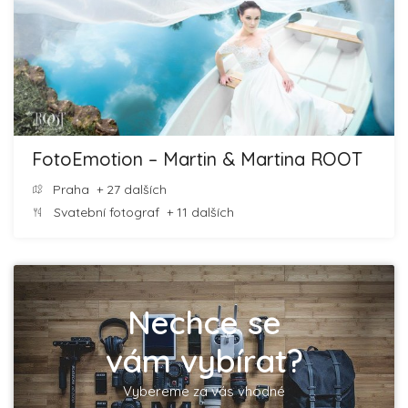
FotoEmotion – Martin & Martina ROOT
Praha
+ 27 dalších
Svatební fotograf
+ 11 dalších
Nechce se
vám vybírat?
Vybereme za vás vhodné