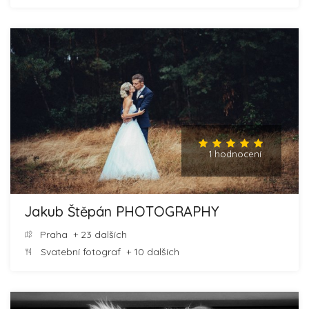
1 hodnocení
Jakub Štěpán PHOTOGRAPHY
Praha
+ 23 dalších
Svatební fotograf
+ 10 dalších