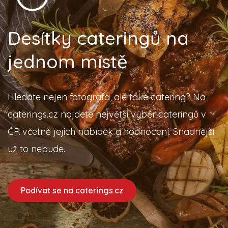
Desítky cateringů na
jednom místě
Hledáte nejen fotografa, ale také catering? Na
caterings.cz najdete největší výběr cateringů v
ČR včetně jejich nabídek a hodnocení. Snadnější
už to nebude.
Podívat se na caterings.cz