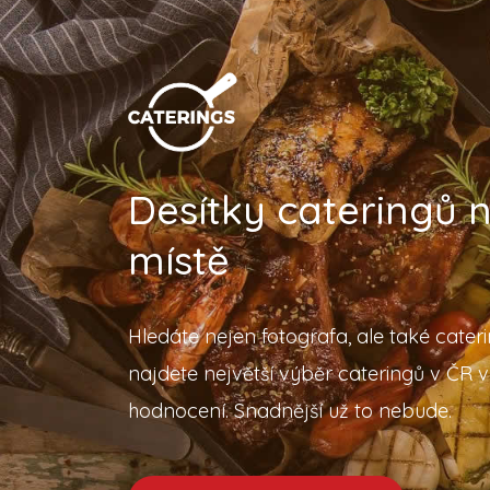
Desítky cateringů
místě
Hledáte nejen fotografa, ale také cater
najdete největší výběr cateringů v ČR v
hodnocení. Snadnější už to nebude.