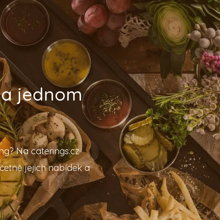
 na jednom
ing? Na caterings.cz
četně jejich nabídek a