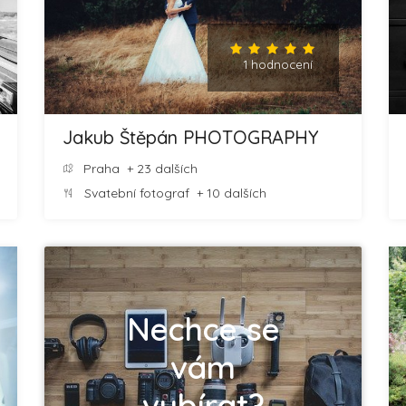
1 hodnocení
Jakub Štěpán PHOTOGRAPHY
Praha
+ 23 dalších
Svatební fotograf
+ 10 dalších
Nechce se
vám
vybírat?