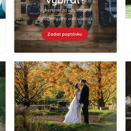
Vybereme za vás vhodné
fotografy pro vaší událost.
Zadat poptávku