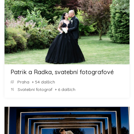
Patrik a Radka, svatební fotografové
Praha
+ 54 dalších
Svatební fotograf
+ 6 dalších