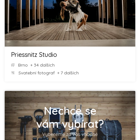
Priessnitz Studio
Brno
+ 34 dalších
Svatební fotograf
+ 7 dalších
Nechce se
vám vybírat?
Vybereme za vás vhodné