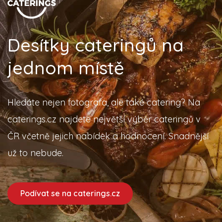
Desítky cateringů na
jednom místě
Hledáte nejen fotografa, ale také catering? Na
caterings.cz najdete největší výběr cateringů v
ČR včetně jejich nabídek a hodnocení. Snadnější
už to nebude.
Podívat se na caterings.cz