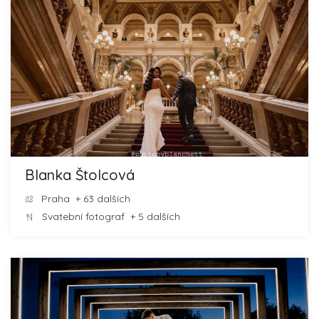
Blanka Štolcová
Praha
+ 63 dalších
Svatební fotograf
+ 5 dalších