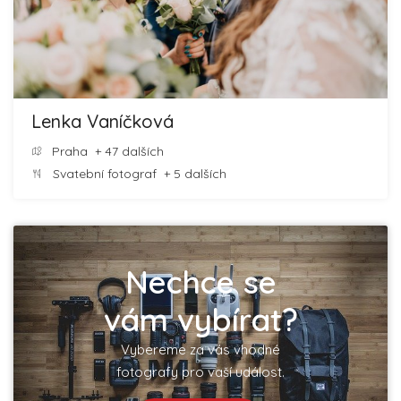
Lenka Vaníčková
Praha
+ 47 dalších
Svatební fotograf
+ 5 dalších
Nechce se
vám vybírat?
Vybereme za vás vhodné
fotografy pro vaší událost.