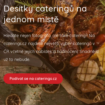
Desítky cateringů na
jednom místě
Hledáte nejen fotografa, ale také catering? Na
caterings.cz najdete největší výběr cateringů v
ČR včetně jejich nabídek a hodnocení. Snadnější
už to nebude.
Podívat se na caterings.cz