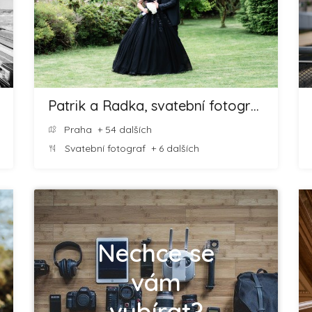
Patrik a Radka, svatební fotografové
Praha
+ 54 dalších
Svatební fotograf
+ 6 dalších
Nechce se
vám
vybírat?