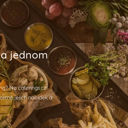
 na jednom
ing? Na caterings.cz
četně jejich nabídek a