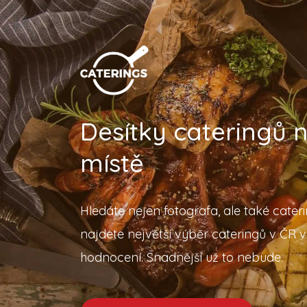
Desítky cateringů
místě
Hledáte nejen fotografa, ale také cater
najdete největší výběr cateringů v ČR v
hodnocení. Snadnější už to nebude.