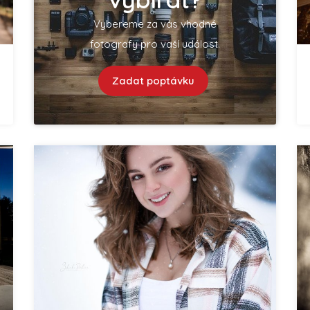
Vybereme za vás vhodné
fotografy pro vaší událost.
Zadat poptávku