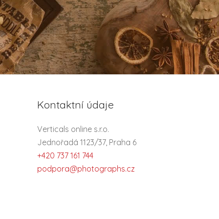
Kontaktní údaje
Verticals online s.r.o.
Jednořadá 1123/37, Praha 6
+420 737 161 744
podpora@photographs.cz