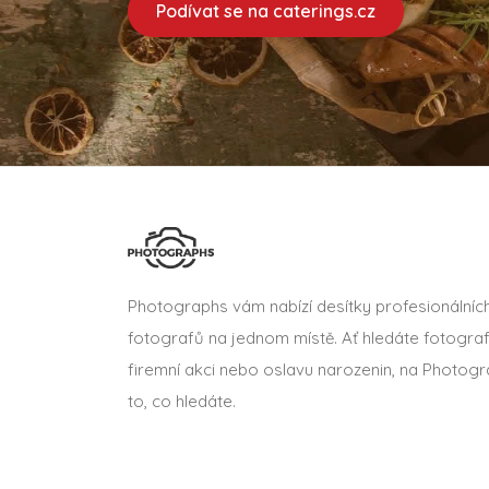
Podívat se na caterings.cz
Photographs vám nabízí desítky profesionálníc
fotografů na jednom místě. Ať hledáte fotograf
firemní akci nebo oslavu narozenin, na Photogr
to, co hledáte.