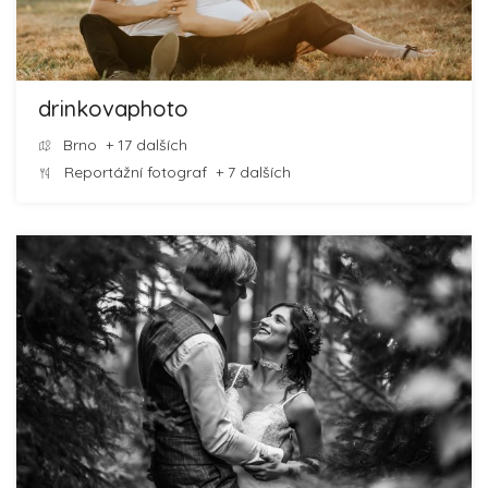
drinkovaphoto
Brno
+ 17 dalších
Reportážní fotograf
+ 7 dalších