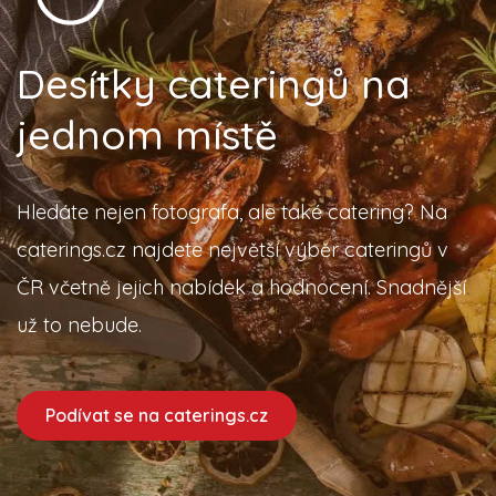
Desítky cateringů na
jednom místě
Hledáte nejen fotografa, ale také catering? Na
caterings.cz najdete největší výběr cateringů v
ČR včetně jejich nabídek a hodnocení. Snadnější
už to nebude.
Podívat se na caterings.cz