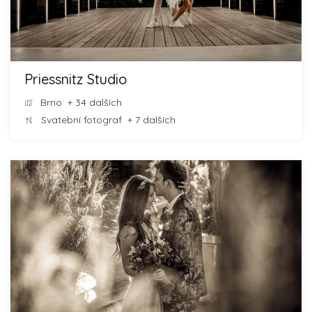
Priessnitz Studio
Brno
+ 34 dalších
Svatební fotograf
+ 7 dalších