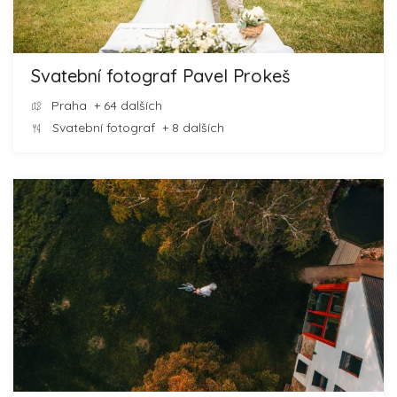
Svatební fotograf Pavel Prokeš
Praha
+ 64 dalších
Svatební fotograf
+ 8 dalších