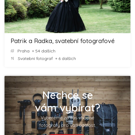
Patrik a Radka, svatební fotografové
Praha
+ 54 dalších
Svatební fotograf
+ 6 dalších
Nechce se
vám vybírat?
Vybereme za vás vhodné
fotografy pro vaší událost.