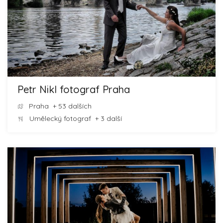
Petr Nikl fotograf Praha
Praha
+ 53 dalších
Umělecký fotograf
+ 3 další