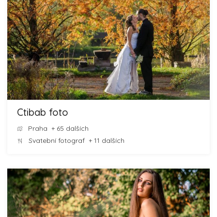
Ctibab foto
Praha
+ 65 dalších
Svatební fotograf
+ 11 dalších